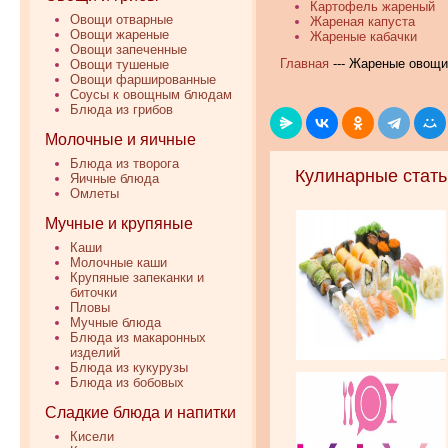
Картофель жареный
Овощи отварные
Жареная капуста
Овощи жареные
Жареные кабачки
Овощи запеченные
Главная
--- Жареные овощи
Овощи тушеные
Овощи фаршированные
Соусы к овощным блюдам
Блюда из грибов
Молочные и яичные
Блюда из творога
Кулинарные стать
Яичные блюда
Омлеты
Мучные и крупяные
Каши
Молочные каши
Крупяные запеканки и
биточки
Пловы
Мучные блюда
Блюда из макаронных
изделий
Блюда из кукурузы
Блюда из бобовых
Сладкие блюда и напитки
Кисели