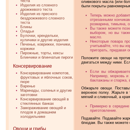
теста
оливкового масла (или бол
Изделия из слоеного
были покрыты равномерным
дрожжевого теста
Изделия из пресного
Теперь можно добавит
бездрожжевого слоеного
отрезанными кончикам
теста
розмарина, тимьяна, 
Блины
Вы также можете поэк
Оладьи
выбором, но вы такж
Булочки, крендельки,
масло.
куличики и другие изделия
Некоторые повара пр
Печенье, коврижки, пончики,
учитывайте, что вы и
коржики
пригорать, придавая 
Пирожные, торты, кексы
Блинчики и блинчатые пироги
Положите овощи на против
двигаться между ними. Ес
Консервирование
Если вы обжариваете
Консервирование компотов,
Например, морковь и 
фруктовых и яблочных соков,
баклажаны и спаржа, в
пюре
Варенье
Обжарьте овощи. Поставь
Маринады, соленья и другие
верхнюю полку. Жарьте в т
заготовки
мягкий и сливочный, а кра
Консервирование овощей в
стеклянных банках
Примерно в середине 
Замораживание овощей и
приготовление.
плодов в домашнем
холодильнике
Подавайте. Подавайте жаре
блюдам. Вы также можете с
Овощи и грибы