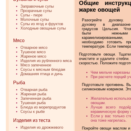
Общие инструк
Заправочные супы
жарке овощей
Прозрачные супы
Супы - пюре
Молочные супы
Разогрейте духовку. Р
Супы из ягод и фруктов
духовку в диапазоне
Холодные овощные супы
градусов Цельсия. Чт
были нежны
карамелизированн
Мясо
необходимо готовить пр
температуре. Если темпера
Отварное мясо
Тушеное мясо
Подготовьте овощи. Тщате
Жареное мясо
очистите и удалите стебли.
Изделия из рубленного мяса
скоростью. Положите подгот
Мясо запеченное
Соусы к мясным блюдам
Чем мельче нарезаны 
Домашняя птица и дичь
При расчете порций у
Рыба
Подготовьте противень. 
силиконовым ковриком. Это
Отварная рыба
Жареная рыба
Запеченная рыба
Желательно использов
Тушеная рыба
овощам.
Блюда из морепродуктов
Лучше всего подой
Соусы к рыбе
керамическую форму в
Если у вас только ст
Изделия из теста
она тоже нагрелась.
Изделия из дрожжевого
Покройте овощи маслом и