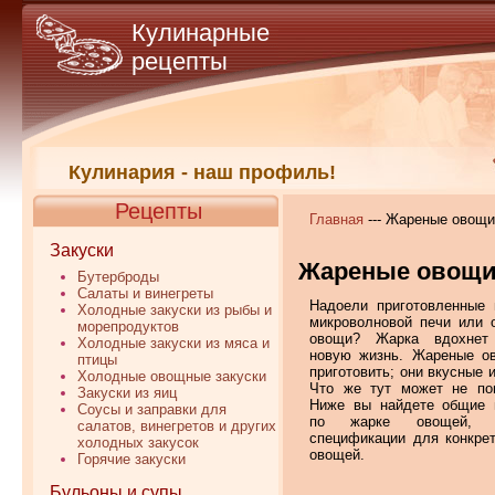
Кулинарные
рецепты
Кулинария - наш профиль!
Рецепты
Главная
--- Жареные овощи
Закуски
Жареные овощ
Бутерброды
Салаты и винегреты
Надоели приготовленные 
Холодные закуски из рыбы и
микроволновой печи или 
морепродуктов
овощи? Жарка вдохнет
Холодные закуски из мяса и
новую жизнь. Жареные о
птицы
приготовить; они вкусные 
Холодные овощные закуски
Что же тут может не по
Закуски из яиц
Ниже вы найдете общие 
Соусы и заправки для
по жарке овощей, 
салатов, винегретов и других
спецификации для конкре
холодных закусок
овощей.
Горячие закуски
Бульоны и супы