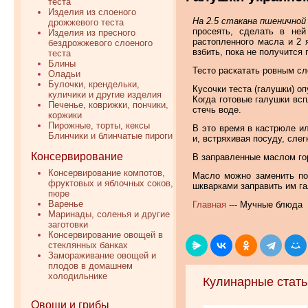
теста
Изделия из слоеного
На 2.5 стакана пшеничной 
дрожжевого теста
просеять, сделать в ней
Изделия из пресного
растопленного масла и 2 
бездрожжевого слоеного
взбить, пока не получится 
теста
Блины
Тесто раскатать ровным с
Оладьи
Булочки, крендельки,
Кусочки теста (галушки) о
куличики и другие изделия
Когда готовые галушки всп
Печенье, коврижки, пончики,
стечь воде.
коржики
Пирожные, торты, кексы
В это время в кастрюле ил
Блинчики и блинчатые пироги
и, встряхивая посуду, слег
Консервирование
В заправленные маслом го
Консервирование компотов,
Масло можно заменить по
фруктовых и яблочных соков,
шкварками заправить им г
пюре
Варенье
Главная
--- Мучные блюда
Маринады, соленья и другие
заготовки
Консервирование овощей в
стеклянных банках
Замораживание овощей и
плодов в домашнем
холодильнике
Кулинарные стать
Овощи и грибы