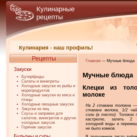
Кулинарные
рецепты
Кулинария - наш профиль!
Рецепты
Главная
--- Мучные блюда
Закуски
Мучные блюда
Бутерброды
Салаты и винегреты
Холодные закуски из рыбы и
Клецки из тол
морепродуктов
молоке
Холодные закуски из мяса и
птицы
Холодные овощные закуски
На 2 стакана толокна —
Закуски из яиц
стакана молока, 1/2 ча
Соусы и заправки для
соли (в тесто).
Толокно 
салатов, винегретов и других
кастрюлю, залить 2 с
холодных закусок
холодной воды и перемеш
Горячие закуски
не было комков.
Бульоны и супы
В полученное тесто доба