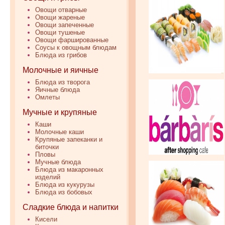
Овощи отварные
Овощи жареные
Овощи запеченные
Овощи тушеные
Овощи фаршированные
Соусы к овощным блюдам
Блюда из грибов
Молочные и яичные
Блюда из творога
Яичные блюда
Омлеты
Мучные и крупяные
Каши
Молочные каши
Крупяные запеканки и
биточки
Пловы
Мучные блюда
Блюда из макаронных
изделий
Блюда из кукурузы
Блюда из бобовых
Сладкие блюда и напитки
Кисели