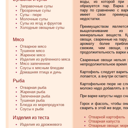
воды, из которой при н
образуется пар. Варка 
Заправочные супы
пару по сравнению с вар
Прозрачные супы
имеет свои преиму
Супы - пюре
недостатки.
Молочные супы
Супы из ягод и фруктов
Преимуществом являетс
Холодные овощные супы
выщелачивание из
минеральных веществ. К
овощи, сваренные на пару,
Мясо
аромату более прибли
Отварное мясо
свежим, чем овощи, с
Тушеное мясо
продолжительность варки 
Жареное мясо
Изделия из рубленного мяса
Сваренные овощи нельзя х
Мясо запеченное
непродолжительное время в
Соусы к мясным блюдам
Картофель следует варить 
Домашняя птица и дичь
лопается, а внутри остает
Рыба
Картофельное пюре не сле
Отварная рыба
молоко надо добавлять в п
Жареная рыба
При варке капусты надо сн
Запеченная рыба
Тушеная рыба
Горох и фасоль, чтобы он
Блюда из морепродуктов
сварить в этой же воде, по
Соусы к рыбе
Отварной картофель
Изделия из теста
Отварная капуста
Изделия из дрожжевого
Отварные овощи: морк