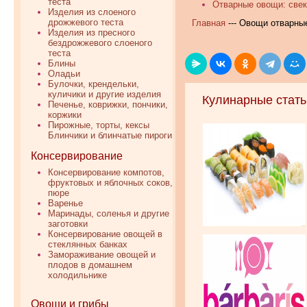
теста
Отварные овощи: свек
Изделия из слоеного
дрожжевого теста
Главная
--- Овощи отварны
Изделия из пресного
бездрожжевого слоеного
теста
Блины
Оладьи
Булочки, крендельки,
куличики и другие изделия
Кулинарные стать
Печенье, коврижки, пончики,
коржики
Пирожные, торты, кексы
Блинчики и блинчатые пироги
Консервирование
Консервирование компотов,
фруктовых и яблочных соков,
пюре
Варенье
Маринады, соленья и другие
заготовки
Консервирование овощей в
стеклянных банках
Замораживание овощей и
плодов в домашнем
холодильнике
Овощи и грибы