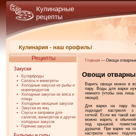
Кулинарные
рецепты
Кулинария - наш профиль!
Рецепты
Главная
--- Овощи отварны
Закуски
Овощи отварны
Бутерброды
Салаты и винегреты
Варить овощи можно в в
Холодные закуски из рыбы и
пару. Воды для варки ну
морепродуктов
немного (чтобы она лишь
Холодные закуски из мяса и
овощи).
птицы
Холодные овощные закуски
Для варки на пару бо
Закуски из яиц
подходит кастрюля с 
Соусы и заправки для
сеткой. Если же такой кас
салатов, винегретов и других
можно варить в обычной
холодных закусок
под крышкой, помест
Горячие закуски
дуршлаг. При варке на п
кастрюли нужно подлит
Бульоны и супы