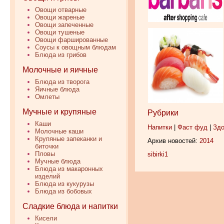
Овощи отварные
Овощи жареные
Овощи запеченные
Овощи тушеные
Овощи фаршированные
Соусы к овощным блюдам
Блюда из грибов
Молочные и яичные
Блюда из творога
Яичные блюда
Омлеты
Мучные и крупяные
Рубрики
Каши
Напитки
|
Фаст фуд
|
Здо
Молочные каши
Крупяные запеканки и
Архив новостей:
2014
биточки
Пловы
sibirki1
Мучные блюда
Блюда из макаронных
изделий
Блюда из кукурузы
Блюда из бобовых
Сладкие блюда и напитки
Кисели