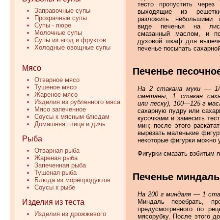
тесто пропустить через 
Заправочные супы
выходящие из решетки
Прозрачные супы
разложить небольшими 
Супы - пюре
виде печенья на лист
Молочные супы
смазанный маслом, и по
Супы из ягод и фруктов
духовой шкаф для выпечк
Холодные овощные супы
печенье посыпать сахарной
Мясо
Печенье песочно
Отварное мясо
Тушеное мясо
На 2 стакана муки — 1/
Жареное мясо
сметаны, 1 стакан саха
Изделия из рубленного мяса
или песку), 100—125 г мас
Мясо запеченное
сахарную пудру или сахарн
Соусы к мясным блюдам
кусочками и замесить тес
Домашняя птица и дичь
мин; после этого раската
вырезать маленькие фигурк
Рыба
некоторые фигурки можно у
Отварная рыба
Фигурки смазать взбитым 
Жареная рыба
Запеченная рыба
Тушеная рыба
Печенье миндаль
Блюда из морепродуктов
Соусы к рыбе
На 200 г миндаля — 1 стак
Миндаль перебрать, п
Изделия из теста
предусмотренного по рец
Изделия из дрожжевого
мясорубку. После этого д