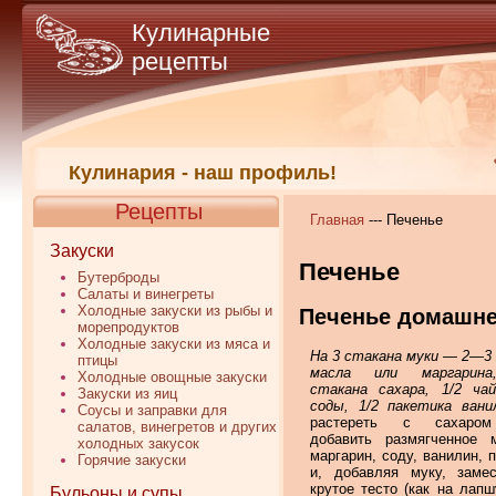
Кулинарные
рецепты
Кулинария - наш профиль!
Рецепты
Главная
--- Печенье
Закуски
Печенье
Бутерброды
Салаты и винегреты
Холодные закуски из рыбы и
Печенье домашн
морепродуктов
Холодные закуски из мяса и
На 3 стакана муки — 2—3 я
птицы
масла или маргарина
Холодные овощные закуски
стакана сахара, 1/2 ча
Закуски из яиц
соды, 1/2 пакетика вани
Соусы и заправки для
растереть с сахаром
салатов, винегретов и других
добавить размягченное 
холодных закусок
маргарин, соду, ванилин, 
Горячие закуски
и, добавляя муку, заме
крутое тесто (как на лапш
Бульоны и супы