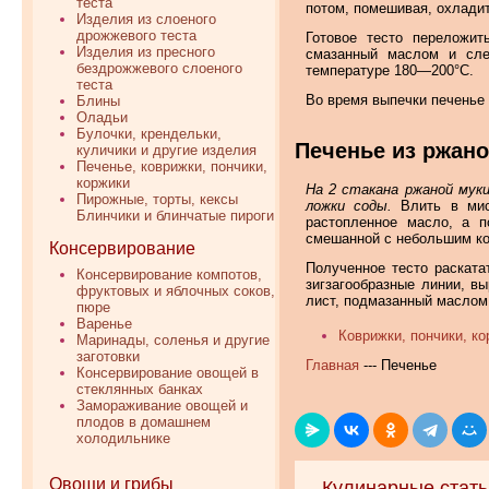
теста
потом, помешивая, охладит
Изделия из слоеного
дрожжевого теста
Готовое тесто переложит
Изделия из пресного
смазанный маслом и сле
бездрожжевого слоеного
температуре 180—200°С.
теста
Во время выпечки печенье
Блины
Оладьи
Булочки, крендельки,
Печенье из ржано
куличики и другие изделия
Печенье, коврижки, пончики,
коржики
На 2 стакана ржаной муки
Пирожные, торты, кексы
ложки соды.
Влить в миск
Блинчики и блинчатые пироги
растопленное масло, а 
смешанной с небольшим кол
Консервирование
Полученное тесто раската
Консервирование компотов,
зигзагообразные линии, вы
фруктовых и яблочных соков,
лист, подмазанный маслом
пюре
Варенье
Коврижки, пончики, к
Маринады, соленья и другие
заготовки
Главная
--- Печенье
Консервирование овощей в
стеклянных банках
Замораживание овощей и
плодов в домашнем
холодильнике
Овощи и грибы
Кулинарные стать