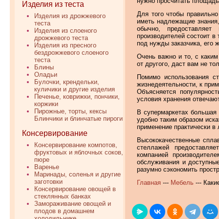
нужно просчитать площадь,
Изделия из теста
Для того чтобы правильно
Изделия из дрожжевого
иметь надлежащие знания,
теста
обычно, предоставляет
Изделия из слоеного
производителей состоит в 
дрожжевого теста
под нужды заказчика, его 
Изделия из пресного
бездрожжевого слоеного
Очень важно и то, с каким
теста
от другого, даст вам не т
Блины
Оладьи
Помимо использования ст
Булочки, крендельки,
жизнедеятельности, к прим
куличики и другие изделия
Объясняется популярност
Печенье, коврижки, пончики,
условия хранения отвечаю
коржики
Пирожные, торты, кексы
В супермаркетах большая 
Блинчики и блинчатые пироги
удобно таким образом иска
применение практически в 
Консервирование
Высококачественные спла
Консервирование компотов,
стеллажей предоставляе
фруктовых и яблочных соков,
компанией производителе
пюре
обслуживания и доступные
Варенье
разумно сэкономить прост
Маринады, соленья и другие
заготовки
Главная
---
Мебель
--- Как
Консервирование овощей в
стеклянных банках
Замораживание овощей и
плодов в домашнем
холодильнике