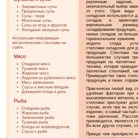
различным задачам
окончательный выбор завис
Заправочные супы
от этого. Одни виды 
Прозрачные супы
складских используются д
Супы - пюре
складов и ориентир
Молочные супы
вертикальное разм
Супы из ягод и фруктов
складирование продукции, 
Холодные овощные супы
низких складов, но больш
Актуальная информация
горизонтальное хранение.
металлические стеллажи на
модели слада устан
сайте
.
стеллажи складские для 
продукции. Стеллажи па
Мясо
большинстве случаев при
продукции на паллетных 
Отварное мясо
техника, которая проводи
Тушеное мясо
паллетных стеллажей, на
Жареное мясо
Преимущество таких стелл
Изделия из рубленного мяса
продукции, а также, содер
Мясо запеченное
Соусы к мясным блюдам
Практически любой вид ст
Домашняя птица и дичь
удобным фактором при и
высокопрочного металла, к
Рыба
стеллажи прослужат дли
случае, если при их эксп
Отварная рыба
изделию, и самый частый с
Жареная рыба
тоже различная. Рассто
Запеченная рыба
производится, являются г
Тушеная рыба
Во всех других случаях, с
Блюда из морепродуктов
Соусы к рыбе
Прежде чем приобрести лю