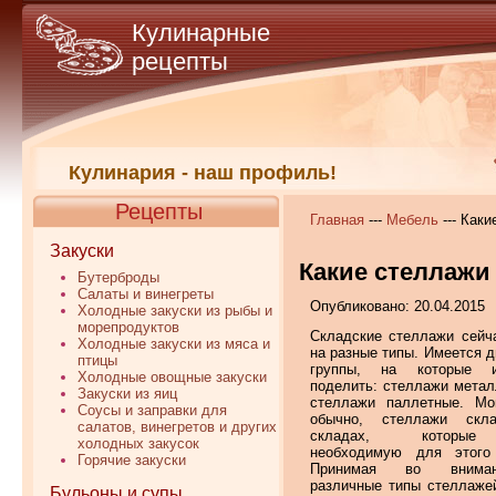
Кулинарные
рецепты
Кулинария - наш профиль!
Рецепты
Главная
---
Мебель
--- Как
Закуски
Какие стеллажи
Бутерброды
Салаты и винегреты
Опубликовано: 20.04.2015
Холодные закуски из рыбы и
морепродуктов
Складские стеллажи сейч
Холодные закуски из мяса и
на разные типы. Имеется д
птицы
группы, на которые 
Холодные овощные закуски
поделить: стеллажи метал
Закуски из яиц
стеллажи паллетные. Мо
Соусы и заправки для
обычно, стеллажи скл
салатов, винегретов и других
складах, которы
холодных закусок
необходимую для этого
Горячие закуски
Принимая во внима
различные типы стеллаже
Бульоны и супы