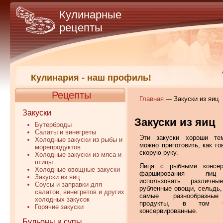
Кулинарные
рецепты
Кулинария - наш профиль!
Рецепты
Главная
--- Закуски из яиц
Закуски
Закуски из яиц
Бутерброды
Салаты и винегреты
Эти закуски хороши те
Холодные закуски из рыбы и
можно приготовить, как го
морепродуктов
скорую руку.
Холодные закуски из мяса и
птицы
Яица с рыбными консе
Холодные овощные закуски
фарширования яи
Закуски из яиц
использовать различны
Соусы и заправки для
рубленные овощи, сельдь,
салатов, винегретов и других
самые разнообразные
холодных закусок
продукты, в том 
Горячие закуски
консервированные.
Бульоны и супы