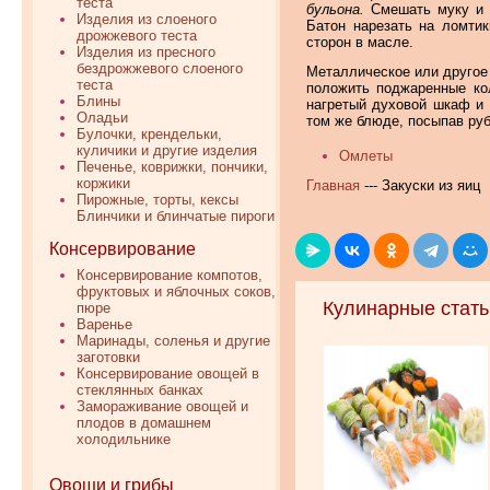
теста
бульона.
Смешать муку и м
Изделия из слоеного
Батон нарезать на ломти
дрожжевого теста
сторон в масле.
Изделия из пресного
бездрожжевого слоеного
Металлическое или другое 
теста
положить поджаренные кол
Блины
нагретый духовой шкаф и 
Оладьи
том же блюде, посыпав ру
Булочки, крендельки,
куличики и другие изделия
Омлеты
Печенье, коврижки, пончики,
коржики
Главная
--- Закуски из яиц
Пирожные, торты, кексы
Блинчики и блинчатые пироги
Консервирование
Консервирование компотов,
фруктовых и яблочных соков,
Кулинарные стать
пюре
Варенье
Маринады, соленья и другие
заготовки
Консервирование овощей в
стеклянных банках
Замораживание овощей и
плодов в домашнем
холодильнике
Овощи и грибы