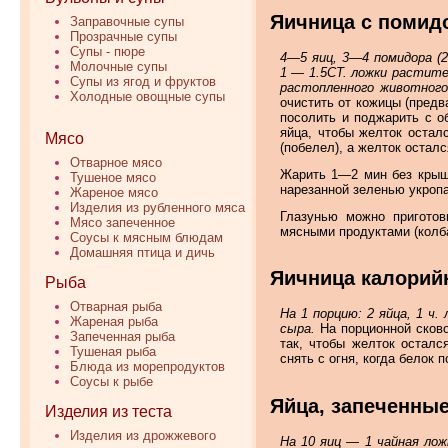
Яичница с помид
Заправочные супы
Прозрачные супы
Супы - пюре
4—5 яиц, 3—4 помидора (2
Молочные супы
1 — 1.5СТ. ложки растите
Супы из ягод и фруктов
растопленного животного 
Холодные овощные супы
очистить от кожицы (предв
посолить и поджарить с о
яйца, чтобы желток остал
Мясо
(побелел), а желток остал
Отварное мясо
Жарить 1—2 мин без крышк
Тушеное мясо
нарезанной зеленью укропа
Жареное мясо
Изделия из рубленного мяса
Глазунью можно приготов
Мясо запеченное
мясными продуктами (колба
Соусы к мясным блюдам
Домашняя птица и дичь
Яичница калорийн
Рыба
Отварная рыба
На 1 порцию: 2 яйца, 1 ч.
Жареная рыба
сыра.
На порционной сково
Запеченная рыба
так, чтобы желток осталс
Тушеная рыба
снять с огня, когда белок 
Блюда из морепродуктов
Соусы к рыбе
Яйца, запеченные
Изделия из теста
Изделия из дрожжевого
На 10 яиц — 1 чайная лож