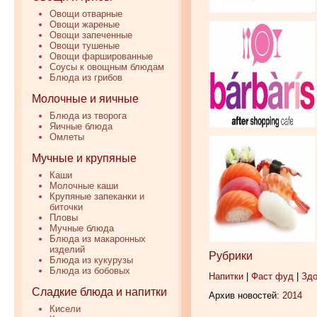
Овощи отварные
Овощи жареные
Овощи запеченные
Овощи тушеные
Овощи фаршированные
Соусы к овощным блюдам
Блюда из грибов
Молочные и яичные
Блюда из творога
Яичные блюда
Омлеты
Мучные и крупяные
Каши
Молочные каши
Крупяные запеканки и
биточки
Пловы
Мучные блюда
Блюда из макаронных
изделий
Рубрики
Блюда из кукурузы
Блюда из бобовых
Напитки
|
Фаст фуд
|
Здо
Сладкие блюда и напитки
Архив новостей:
2014
Кисели