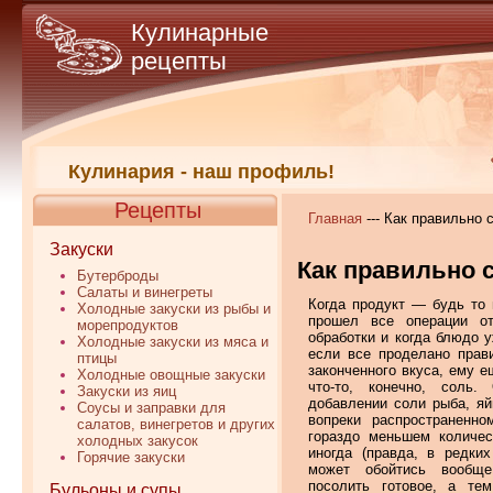
Кулинарные
рецепты
Кулинария - наш профиль!
Рецепты
Главная
--- Как правильно 
Закуски
Как правильно 
Бутерброды
Салаты и винегреты
Когда продукт — будь то
Холодные закуски из рыбы и
прошел все операции о
морепродуктов
обработки и когда блюдо у
Холодные закуски из мяса и
если все проделано прав
птицы
законченного вкуса, ему ещ
Холодные овощные закуски
что-то, конечно, соль
Закуски из яиц
добавлении соли рыба, яй
Соусы и заправки для
вопреки распространенн
салатов, винегретов и других
гораздо меньшем количес
холодных закусок
иногда (правда, в редки
Горячие закуски
может обойтись вообщ
посолить готовое, а те
Бульоны и супы