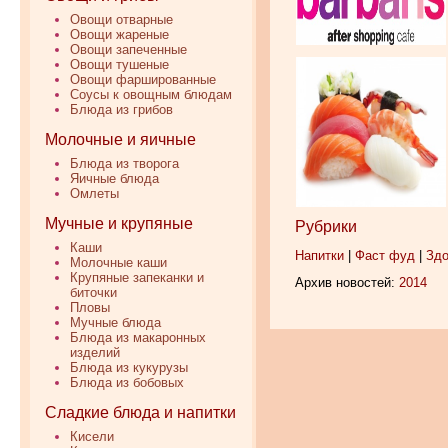
Овощи отварные
Овощи жареные
Овощи запеченные
Овощи тушеные
Овощи фаршированные
Соусы к овощным блюдам
Блюда из грибов
Молочные и яичные
Блюда из творога
Яичные блюда
Омлеты
Мучные и крупяные
Рубрики
Каши
Напитки
|
Фаст фуд
|
Здо
Молочные каши
Крупяные запеканки и
Архив новостей:
2014
биточки
Пловы
Мучные блюда
Блюда из макаронных
изделий
Блюда из кукурузы
Блюда из бобовых
Сладкие блюда и напитки
Кисели