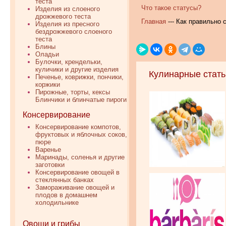
теста
Что такое статусы?
Изделия из слоеного
дрожжевого теста
Главная
--- Как правильно 
Изделия из пресного
бездрожжевого слоеного
теста
Блины
Оладьи
Булочки, крендельки,
куличики и другие изделия
Кулинарные стать
Печенье, коврижки, пончики,
коржики
Пирожные, торты, кексы
Блинчики и блинчатые пироги
Консервирование
Консервирование компотов,
фруктовых и яблочных соков,
пюре
Варенье
Маринады, соленья и другие
заготовки
Консервирование овощей в
стеклянных банках
Замораживание овощей и
плодов в домашнем
холодильнике
Овощи и грибы