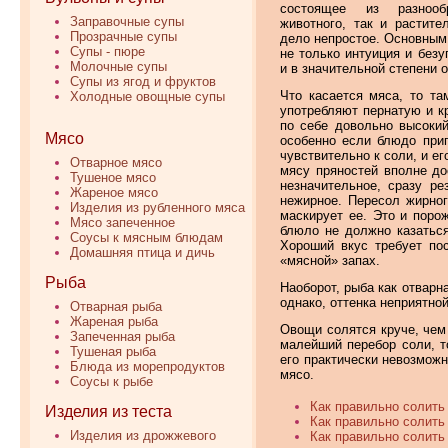
состоящее из разнооб
Заправочные супы
животного, так и растит
Прозрачные супы
дело непростое. Основным
Супы - пюре
не только интуиция и безу
Молочные супы
и в значительной степени 
Супы из ягод и фруктов
Что касается мяса, то та
Холодные овощные супы
употребляют пернатую и к
по себе довольно высокий
Мясо
особенно если блюдо приг
чувствительно к соли, и е
Отварное мясо
мясу пряностей вполне до
Тушеное мясо
незначительное, сразу ре
Жареное мясо
нежирное. Пересол жирно
Изделия из рубленного мяса
маскирует ее. Это и поро
Мясо запеченное
блюло не должно казаться
Соусы к мясным блюдам
Хороший вкус требует по
Домашняя птица и дичь
«мясной» запах.
Рыба
Наоборот, рыба как отварн
однако, оттенка неприятно
Отварная рыба
Жареная рыба
Овощи солятся круче, чем 
Запеченная рыба
малейший перебор соли, т
Тушеная рыба
его практически невозмож
Блюда из морепродуктов
мясо.
Соусы к рыбе
Как правильно солить 
Изделия из теста
Как правильно солить 
Изделия из дрожжевого
Как правильно солить 