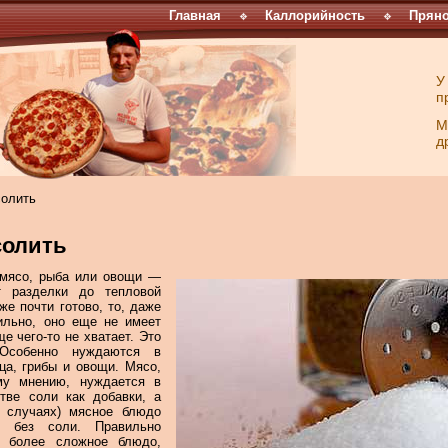
Главная
Каллорийность
Пряно
У
п
М
д
солить
солить
 мясо, рыба или овощи —
т разделки до тепловой
же почти готово, то, даже
ильно, оно еще не имеет
е чего-то не хватает. Это
. Особенно нуждаются в
ца, грибы и овощи. Мясо,
ому мнению, нуждается в
тве соли как добавки, а
х случаях) мясное блюдо
е без соли. Правильно
м более сложное блюдо,