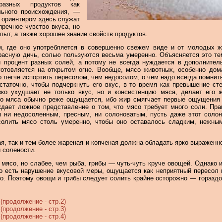
разных продуктов как
ельного происхождения, —
 ориентиром здесь служат
пречное чувство вкуса, но
опыт, а также хорошее знание свойств продуктов.
м, где оно употребляется в совершенно свежем виде и от молодых ж
расную дичь, солью пользуются весьма умеренно. Объясняется это те
 процент разных солей, а потому не всегда нуждается в дополнител
отовляется на открытом огне. Вообще, мясо животных, особенно дом
го легче испортить пересолом, чем недосолом, о чем надо всегда помнит
статочно, чтобы подчеркнуть его вкус, в то время как превышение ст
зко ухудшает не только вкус, но и консистенцию мяса, делает его 
го мяса обычно реже ощущается, ибо жир смягчает первые ощущения 
ждает ложное представление о том, что мясо требует много соли. Пр
 ни недосоленным, пресным, ни солоноватым, пусть даже этот солон
солить мясо столь умеренно, чтобы оно оставалось сладким, нежн
ая, так и тем более жареная и копченая должна обладать ярко выраженн
й солености.
мясо, но слабее, чем рыба, грибы — чуть-чуть круче овощей. Однако 
о есть нарушение вкусовой меры, ощущается как неприятный пересол 
но. Поэтому овощи и грибы следует солить крайне осторожно — гораздо
(продолжение - стр.2)
(продолжение - стр.3)
(продолжение - стр.4)