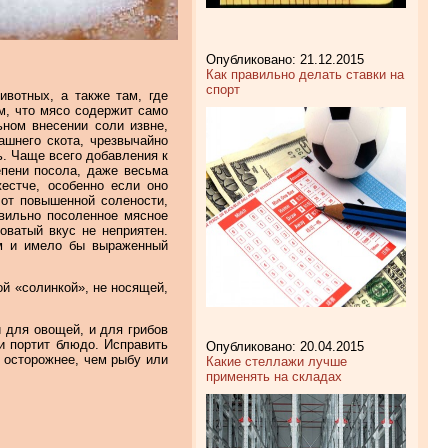
Опубликовано: 21.12.2015
Как правильно делать ставки на
спорт
ивотных, а также там, где
м, что мясо содержит само
ьном внесении соли извне,
ашнего скота, чрезвычайно
ь. Чаще всего добавления к
епени посола, даже весьма
жестче, особенно если оно
от повышенной солености,
авильно посоленное мясное
оватый вкус не неприятен.
ым и имело бы выраженный
ой «солинкой», не носящей,
и для овощей, и для грибов
и портит блюдо. Исправить
Опубликовано: 20.04.2015
 осторожнее, чем рыбу или
Какие стеллажи лучше
применять на складах