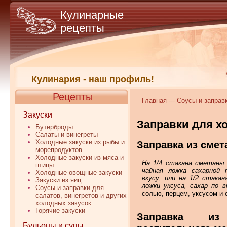
Кулинарные
рецепты
Кулинария - наш профиль!
Рецепты
Главная
---
Соусы и заправк
Закуски
Заправки для х
Бутерброды
Салаты и винегреты
Холодные закуски из рыбы и
Заправка из смет
морепродуктов
Холодные закуски из мяса и
На 1/4 стакана сметаны 
птицы
чайная ложка сахарной 
Холодные овощные закуски
вкусу; или на 1/2 стак
Закуски из яиц
ложки уксуса, сахар по в
Соусы и заправки для
солью, перцем, уксусом и 
салатов, винегретов и других
холодных закусок
Горячие закуски
Заправка и
Бульоны и супы