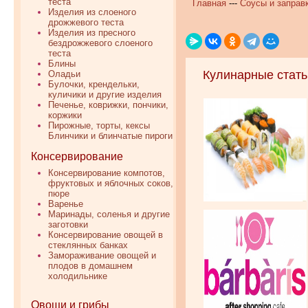
теста
Главная
---
Соусы и заправк
Изделия из слоеного
дрожжевого теста
Изделия из пресного
бездрожжевого слоеного
теста
Блины
Кулинарные стать
Оладьи
Булочки, крендельки,
куличики и другие изделия
Печенье, коврижки, пончики,
коржики
Пирожные, торты, кексы
Блинчики и блинчатые пироги
Консервирование
Консервирование компотов,
фруктовых и яблочных соков,
пюре
Варенье
Маринады, соленья и другие
заготовки
Консервирование овощей в
стеклянных банках
Замораживание овощей и
плодов в домашнем
холодильнике
Овощи и грибы