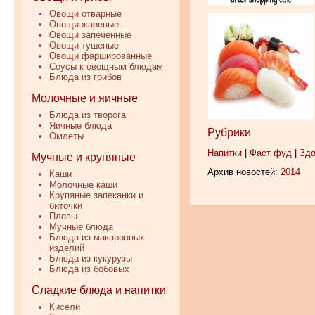
Овощи отварные
Овощи жареные
Овощи запеченные
Овощи тушеные
Овощи фаршированные
Соусы к овощным блюдам
Блюда из грибов
Молочные и яичные
Блюда из творога
Яичные блюда
Рубрики
Омлеты
Напитки
|
Фаст фуд
|
Здо
Мучные и крупяные
Архив новостей:
2014
Каши
Молочные каши
Крупяные запеканки и
биточки
Пловы
Мучные блюда
Блюда из макаронных
изделий
Блюда из кукурузы
Блюда из бобовых
Сладкие блюда и напитки
Кисели