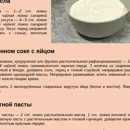
асла
уса — 1—2 ст. ложки
 чайная ложка сахарной
и уксуса — 4—5 ст. ложек
з чайной ложки сахарной
су.
Уксус перед заправкой
шать с солью, молотым
.
нном соке с яйцом
вкового, кукурузного или другого растительного рафинированного) — 1
1/4 чайной ложки свежемолотого черного перца, 3 желтка из сварен
лкой в блюде, добавить соль, перец и тонкой струйкой, непрерывно ра
зования однородной массы. Непрерывно размешивая, влить лимонный со
ет консистенцию крема.
зять 2 мелкорубленых сваренных вкрутую яйца (белки и желтки). Вм
с.
тной пасты
 пасты — 2 ст. ложки растительного масла, 1 ст. ложка готовой го
атную пасту с растительным маслом и готовой горчицей, добавляя прок
 молотым красным перцем.