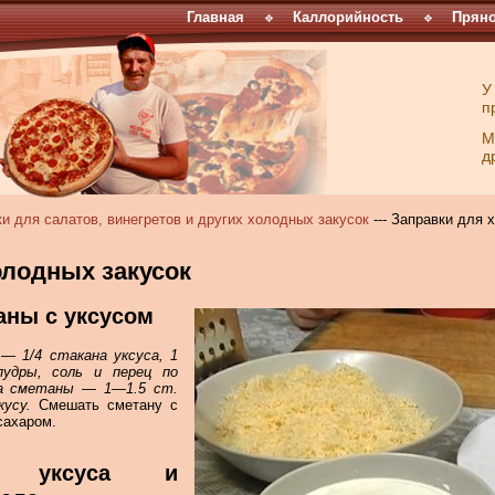
Главная
Каллорийность
Пряно
У
п
М
д
и для салатов, винегретов и других холодных закусок
--- Заправки для 
олодных закусок
аны с уксусом
— 1/4 стакана уксуса, 1
пудры, соль и перец по
ана сметаны — 1—1.5 ст.
кусу.
Смешать сметану с
сахаром.
з уксуса и