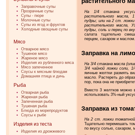
растительного м
Заправочные супы
Прозрачные супы
На 1/4 стакана укс
Супы - пюре
растительного масла, 1
Молочные супы
пудры; или на 2 ст. ложк
Супы из ягод и фруктов
растительного масла, У
Холодные овощные супы
пудры, соль и перец по вку
салата тщательно сме
перцем, сахаром и маслом
Мясо
Отварное мясо
Заправка на лимо
Тушеное мясо
Жареное мясо
Изделия из рубленного мяса
На 3/4 стакана масла (оли
Мясо запеченное
3/4 чайной ложки соли, 
Соусы к мясным блюдам
яичные желтки размять ви
Домашняя птица и дичь
масло. Растереть до обра
пор, пока она не приобрет
Рыба
Вместо 3 желтков можно в
Отварная рыба
использовать 3%-ный уксу
Жареная рыба
Запеченная рыба
Тушеная рыба
Заправка из тома
Блюда из морепродуктов
Соусы к рыбе
На 2 ст. ложки томатной
Изделия из теста
Тщательно перемешать том
по вкусу солью, сахаром,
Изделия из дрожжевого