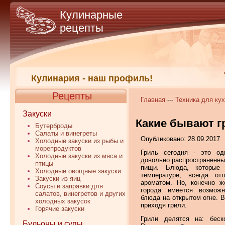
Кулинарные
рецепты
Кулинария - наш профиль!
Рецепты
Главная
---
Техника для ку
Закуски
Какие бывают г
Бутерброды
Салаты и винегреты
Опубликовано: 28.09.2017
Холодные закуски из рыбы и
морепродуктов
Гриль сегодня - это о
Холодные закуски из мяса и
довольно распространенны
птицы
пищи. Блюда, которые 
Холодные овощные закуски
температуре, всегда о
Закуски из яиц
ароматом. Но, конечно ж
Соусы и заправки для
города имеется возмож
салатов, винегретов и других
блюда на открытом огне. В
холодных закусок
приходя грили.
Горячие закуски
Грили делятся на: беск
Бульоны и супы