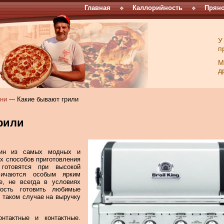
Главная
Каллорийность
Пряно
У
п
М
д
хни
--- Какие бывают грили
рили
дин из самых модных и
х способов приготовления
готовятся при высокой
тличаются особым ярким
е, не всегда в условиях
ность готовить любимые
 таком случае на выручку
онтактные и контактные.