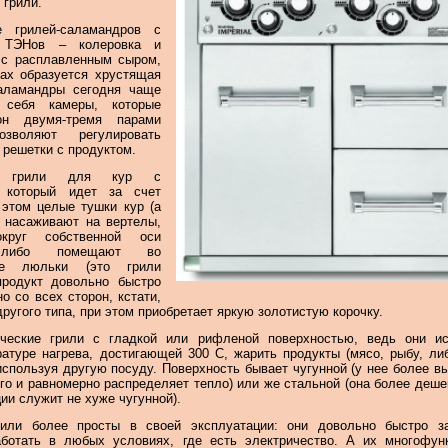
 грили.
е грилей-саламандров с
м ТЭНов – колеровка и
 с расплавленным сыром,
ках образуется хрустящая
саламандры сегодня чаще
 себя камеры, которые
он двумя-тремя парами
зволяют регулировать
 решетки с продуктом.
ны грили для кур с
, который идет за счет
 этом целые тушки кур (а
) насаживают на вертелы,
круг собственной оси
, либо помещают во
ие люльки (это грили
 продукт довольно быстро
 со всех сторон, кстати,
другого типа, при этом приобретает яркую золотистую корочку.
ические грили с гладкой или рифленой поверхностью, ведь они ис
атуре нагрева, достигающей 300 С, жарить продукты (мясо, рыбу, л
используя другую посуду. Поверхность бывает чугунной (у нее более в
лго и равномерно распределяет тепло) или же стальной (она более дешев
ии служит не хуже чугунной).
рили более просты в своей эксплуатации: они довольно быстро за
аботать в любых условиях, где есть электричество. А их многофун