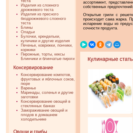
теста
ассортимент, представлен
Изделия из слоеного
собственных предпочтений
дрожжевого теста
Изделия из пресного
Открытые грили с решетк
бездрожжевого слоеного
происходит сама жарка. П
теста
испарение воды из предус
Блины
сочности продукта.
Оладьи
Булочки, крендельки,
куличики и другие изделия
Печенье, коврижки, пончики,
коржики
Пирожные, торты, кексы
Кулинарные стать
Блинчики и блинчатые пироги
Консервирование
Консервирование компотов,
фруктовых и яблочных соков,
пюре
Варенье
Маринады, соленья и другие
заготовки
Консервирование овощей в
стеклянных банках
Замораживание овощей и
плодов в домашнем
холодильнике
Овощи и грибы