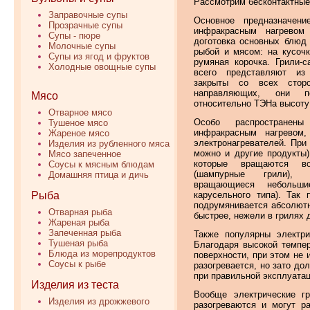
Рассмотрим бесконтактные
Заправочные супы
Основное предназначени
Прозрачные супы
инфракрасным нагрево
Супы - пюре
доготовка основных блюд
Молочные супы
рыбой и мясом: на кусоч
Супы из ягод и фруктов
румяная корочка. Грили-
Холодные овощные супы
всего представляют из
закрыты со всех стор
направляющих, они по
Мясо
относительно ТЭНа высоту
Отварное мясо
Особо распростране
Тушеное мясо
инфракрасным нагревом
Жареное мясо
электронагревателей. При
Изделия из рубленного мяса
можно и другие продукты
Мясо запеченное
которые вращаются во
Соусы к мясным блюдам
(шампурные грили)
Домашняя птица и дичь
вращающиеся небольш
карусельного типа). Так
Рыба
подрумянивается абсолютно
Отварная рыба
быстрее, нежели в грилях 
Жареная рыба
Запеченная рыба
Также популярны электр
Тушеная рыба
Благодаря высокой темпер
Блюда из морепродуктов
поверхности, при этом не 
Соусы к рыбе
разогревается, но зато до
при правильной эксплуатац
Изделия из теста
Вообще электрические г
Изделия из дрожжевого
разогреваются и могут р