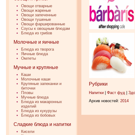
Овощи отварные
Овощи жареные
Овощи запеченные
Овощи тушеные
Овощи фаршированные
Соусы к овощным блюдам
Блюда из грибов
Молочные и яичные
Блюда из творога
Яичные блюда
Омлеты
Мучные и крупяные
Каши
Молочные каши
Рубрики
Крупяные запеканки и
биточки
Напитки
|
Фаст фуд
|
Здо
Пловы
Мучные блюда
Архив новостей:
2014
Блюда из макаронных
изделий
Блюда из кукурузы
Блюда из бобовых
Сладкие блюда и напитки
Кисели