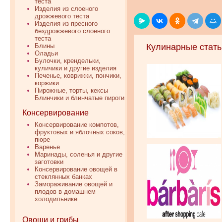
теста
Изделия из слоеного
дрожжевого теста
Изделия из пресного
бездрожжевого слоеного
теста
Блины
Кулинарные стать
Оладьи
Булочки, крендельки,
куличики и другие изделия
Печенье, коврижки, пончики,
коржики
Пирожные, торты, кексы
Блинчики и блинчатые пироги
Консервирование
Консервирование компотов,
фруктовых и яблочных соков,
пюре
Варенье
Маринады, соленья и другие
заготовки
Консервирование овощей в
стеклянных банках
Замораживание овощей и
плодов в домашнем
холодильнике
Овощи и грибы