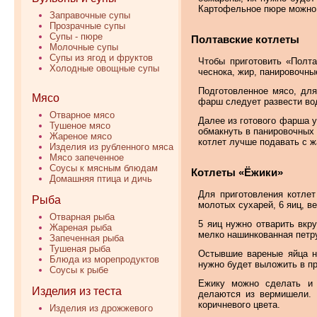
Картофельное пюре можно 
Заправочные супы
Прозрачные супы
Супы - пюре
Полтавские котлеты
Молочные супы
Супы из ягод и фруктов
Чтобы приготовить «Полта
Холодные овощные супы
чеснока, жир, панировочны
Подготовленное мясо, для
Мясо
фарш следует развести вод
Отварное мясо
Далее из готового фарша 
Тушеное мясо
обмакнуть в панировочных 
Жареное мясо
котлет лучше подавать с 
Изделия из рубленного мяса
Мясо запеченное
Соусы к мясным блюдам
Котлеты «Ёжики»
Домашняя птица и дичь
Для приготовления котле
Рыба
молотых сухарей, 6 яиц, в
Отварная рыба
5 яиц нужно отварить вкр
Жареная рыба
мелко нашинкованная петр
Запеченная рыба
Тушеная рыба
Остывшие вареные яйца н
Блюда из морепродуктов
нужно будет выложить в п
Соусы к рыбе
Ежику можно сделать и г
Изделия из теста
делаются из вермишели. 
коричневого цвета.
Изделия из дрожжевого