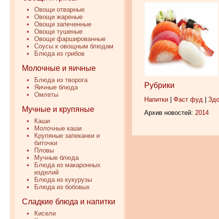
Овощи отварные
Овощи жареные
Овощи запеченные
Овощи тушеные
Овощи фаршированные
Соусы к овощным блюдам
Блюда из грибов
Молочные и яичные
Блюда из творога
Рубрики
Яичные блюда
Омлеты
Напитки
|
Фаст фуд
|
Здо
Мучные и крупяные
Архив новостей:
2014
Каши
Молочные каши
Крупяные запеканки и
биточки
Пловы
Мучные блюда
Блюда из макаронных
изделий
Блюда из кукурузы
Блюда из бобовых
Сладкие блюда и напитки
Кисели