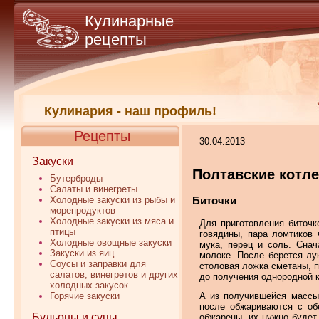
Кулинарные
рецепты
Кулинария - наш профиль!
Рецепты
30.04.2013
Закуски
Полтавские котле
Бутерброды
Салаты и винегреты
Холодные закуски из рыбы и
Биточки
морепродуктов
Холодные закуски из мяса и
Для приготовления биточк
птицы
говядины, пара ломтиков 
Холодные овощные закуски
мука, перец и соль. Снач
Закуски из яиц
молоке. После берется лу
Соусы и заправки для
столовая ложка сметаны, п
салатов, винегретов и других
до получения однородной 
холодных закусок
А из получившейся массы
Горячие закуски
после обжариваются с об
Бульоны и супы
обжарены, их нужно будет 