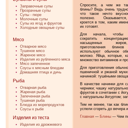
Спросите, а чем же та
Заправочные супы
блины? Ведь очень трудно
Прозрачные супы
что такое нечто вкусн
Супы - пюре
полезно. Оказывается
Молочные супы
кроется в том, каким имен
Супы из ягод и фруктов
их готовят.
Холодные овощные супы
Для начала, чтобы н
сократить концентрац
Мясо
насыщенных жиро
Отварное мясо
приготовления блинов
Тушеное мясо
используют обычное обе
Жареное мясо
молоко. Яйца, которые, 
Изделия из рубленного мяса
множество витаминов и про
Мясо запеченное
Для приготовления обычно
Соусы к мясным блюдам
пшеничной и ржаной муки
Домашняя птица и дичь
начинкой: тушёными овощам
Рыба
В качестве начинки для с
Отварная рыба
черники; чашку натурально
Жареная рыба
фруктов в сочетании с йог
Запеченная рыба
с натуральны йогуртом; за
Тушеная рыба
Тем не менее, так как бли
Блюда из морепродуктов
успели сгореть до вечера и
Соусы к рыбе
Главная
---
Блины
--- Чем 
Изделия из теста
Изделия из дрожжевого