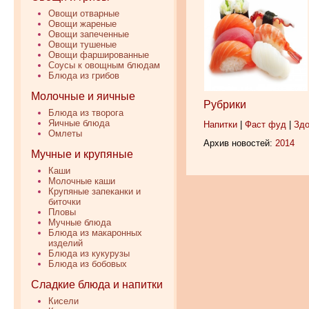
Овощи отварные
Овощи жареные
Овощи запеченные
Овощи тушеные
Овощи фаршированные
Соусы к овощным блюдам
Блюда из грибов
Молочные и яичные
Рубрики
Блюда из творога
Яичные блюда
Напитки
|
Фаст фуд
|
Здо
Омлеты
Архив новостей:
2014
Мучные и крупяные
Каши
Молочные каши
Крупяные запеканки и
биточки
Пловы
Мучные блюда
Блюда из макаронных
изделий
Блюда из кукурузы
Блюда из бобовых
Сладкие блюда и напитки
Кисели