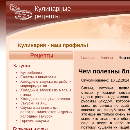
Кулинарные
рецепты
Кулинария - наш профиль!
Рецепты
Главная
---
Блины
--- Чем 
Закуски
Чем полезны б
Бутерброды
Салаты и винегреты
Опубликованно: 18.12.2014
Холодные закуски из рыбы и
морепродуктов
Блины, которые появл
Холодные закуски из мяса и
столах у каждой семь
птицы
одного раза в год, являют
Холодные овощные закуски
русским блюдом, которо
Закуски из яиц
мала до велика по всей
Соусы и заправки для
конечно же, за рубежом. 
салатов, винегретов и других
это ещё не только очень в
холодных закусок
мало кто знает, что обы
Горячие закуски
еще и несут в себе по
поэтому, кушайте их чаще!
Бульоны и супы