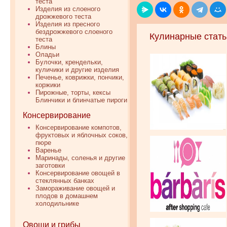
теста
Изделия из слоеного
дрожжевого теста
Изделия из пресного
бездрожжевого слоеного
Кулинарные стать
теста
Блины
Оладьи
Булочки, крендельки,
куличики и другие изделия
Печенье, коврижки, пончики,
коржики
Пирожные, торты, кексы
Блинчики и блинчатые пироги
Консервирование
Консервирование компотов,
фруктовых и яблочных соков,
пюре
Варенье
Маринады, соленья и другие
заготовки
Консервирование овощей в
стеклянных банках
Замораживание овощей и
плодов в домашнем
холодильнике
Овощи и грибы