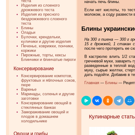
теста
начать печь блины.
Изделия из слоеного
дрожжевого теста
Если нет кислоты, то тес
Изделия из пресного
молоком, а соду развести 
бездрожжевого слоеного
теста
Блины украински
Блины
Оладьи
Булочки, крендельки,
На 300 г пшена — 300 г гр
куличики и другие изделия
15 г дрожжей, 1 стакан 
Печенье, коврижки, пончики,
после чего протереть ее ск
коржики
Пирожные, торты, кексы
В кастрюлю влить 1/2 ста
Блинчики и блинчатые пироги
гречневой муки, заварить г
разведенные в теплой вод
Консервирование
муку, сырые желтки, стер
дать подойти. Добавив в те
Консервирование компотов,
фруктовых и яблочных соков,
Главная
---
Блины
--- Рецеп
пюре
Варенье
Маринады, соленья и другие
заготовки
Консервирование овощей в
стеклянных банках
Замораживание овощей и
Кулинарные стать
плодов в домашнем
холодильнике
Овощи и грибы