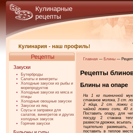
Кулинарные
рецепты
Кулинария - наш профиль!
Рецепты
Главная
---
Блины
--- Рецеп
Закуски
Рецепты блино
Бутерброды
Салаты и винегреты
Холодные закуски из рыбы и
Блины на опаре
морепродуктов
Холодные закуски из мяса и
На 1 кг пшеничной му
птицы
стаканов молока, 3 ст. ло
Холодные овощные закуски
2 яйца, 2 ст. ложки са
Закуски из яиц
чайной ложки соли, 40 г
Соусы и заправки для
Поставить опару, для че
салатов, винегретов и других
посуду 2 стакана теп
холодных закусок
развести дрожжи, всыпать 
Горячие закуски
тщательно размешать, 
поставить в теплое мест
Бульоны и супы